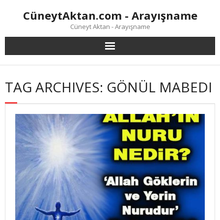
Skip
CüneytAktan.com - Arayışname
to
content
Cüneyt Aktan - Arayışname
TAG ARCHIVES: GÖNÜL MABEDI