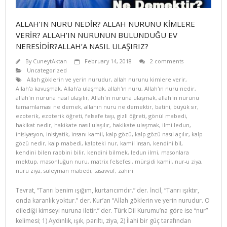
ALLAH’IN NURU NEDİR? ALLAH NURUNU KİMLERE
VERİR? ALLAH’IN NURUNUN BULUNDUĞU EV
NERESİDİR?ALLAH’A NASIL ULAŞIRIZ?
By
CuneytAktan
February 14, 2018
2 comments
Uncategorized
Allah göklerin ve yerin nurudur
,
allah nurunu kimlere verir
,
Allah'a kavuşmak
,
Allah'a ulaşmak
,
allah'ın nuru
,
Allah'ın nuru nedir
,
allah'ın nuruna nasıl ulaşılır
,
Allah'ın nuruna ulaşmak
,
allah'ın nurunu
tamamlaması ne demek
,
allahın nuru ne demektir
,
batini
,
büyük sır
,
ezoterik
,
ezoterik öğreti
,
felsefe taşı
,
gizli öğreti
,
gönül mabedi
,
hakikat nedir
,
hakikate nasıl ulaşılır
,
hakikate ulaşmak
,
ilmi ledun
,
inisiyasyon
,
inisiyatik
,
insanı kamil
,
kalp gözü
,
kalp gözü nasıl açılır
,
kalp
gözü nedir
,
kalp mabedi
,
kalpteki nur
,
kamil insan
,
kendini bil
,
kendini bilen rabbini bilir
,
kendini bilmek
,
ledun ilmi
,
masonlara
mektup
,
masonluğun nuru
,
matrix felsefesi
,
mürşidi kamil
,
nur-u ziya
,
nuru ziya
,
süleyman mabedi
,
tasavvuf
,
zahiri
Tevrat, “Tanrı benim ışığım, kurtarıcımdır.” der. İncil, “Tanrı ışıktır,
onda karanlık yoktur.” der. Kur’an “Allah göklerin ve yerin nurudur. O
dilediği kimseyi nuruna iletir.” der. Türk Dil Kurumu’na göre ise “nur”
kelimesi; 1) Aydınlık, ışık, parıltı, ziya, 2) İlahi bir güç tarafından