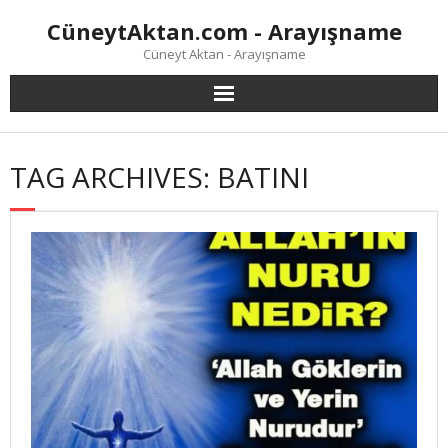
Skip
CüneytAktan.com - Arayışname
to
content
Cüneyt Aktan - Arayışname
TAG ARCHIVES: BATINI