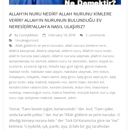
ALLAH’IN NURU NEDİR? ALLAH NURUNU KİMLERE
VERİR? ALLAH’IN NURUNUN BULUNDUĞU EV
NERESİDİR?ALLAH’A NASIL ULAŞIRIZ?
By
CuneytAktan
February 14, 2018
2 comments
Uncategorized
Allah göklerin ve yerin nurudur
,
allah nurunu kimlere verir
,
Allah'a kavuşmak
,
Allah'a ulaşmak
,
allah'ın nuru
,
Allah'ın nuru nedir
,
allah'ın nuruna nasıl ulaşılır
,
Allah'ın nuruna ulaşmak
,
allah'ın nurunu
tamamlaması ne demek
,
allahın nuru ne demektir
,
batini
,
büyük sır
,
ezoterik
,
ezoterik öğreti
,
felsefe taşı
,
gizli öğreti
,
gönül mabedi
,
hakikat nedir
,
hakikate nasıl ulaşılır
,
hakikate ulaşmak
,
ilmi ledun
,
inisiyasyon
,
inisiyatik
,
insanı kamil
,
kalp gözü
,
kalp gözü nasıl açılır
,
kalp
gözü nedir
,
kalp mabedi
,
kalpteki nur
,
kamil insan
,
kendini bil
,
kendini bilen rabbini bilir
,
kendini bilmek
,
ledun ilmi
,
masonlara
mektup
,
masonluğun nuru
,
matrix felsefesi
,
mürşidi kamil
,
nur-u ziya
,
nuru ziya
,
süleyman mabedi
,
tasavvuf
,
zahiri
Tevrat, “Tanrı benim ışığım, kurtarıcımdır.” der. İncil, “Tanrı ışıktır,
onda karanlık yoktur.” der. Kur’an “Allah göklerin ve yerin nurudur. O
dilediği kimseyi nuruna iletir.” der. Türk Dil Kurumu’na göre ise “nur”
kelimesi; 1) Aydınlık, ışık, parıltı, ziya, 2) İlahi bir güç tarafından