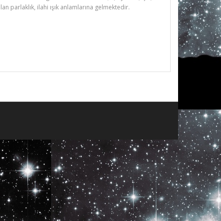
ılan parlaklık, ilahi ışık anlamlarına gelmektedir.