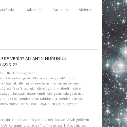
Ana Sayfa
Hakkımda
Yazılarım
Şiirlerim
LERE VERİR? ALLAH’IN NURUNUN
LAŞIRIZ?
ts
Uncategorized
rir
,
Allah'a kavuşmak
,
Allah'a ulaşmak
,
allah'ın nuru
,
una ulaşmak
,
allah'ın nurunu tamamlaması ne demek
,
k öğreti
,
felsefe taşı
,
gizli öğreti
,
gönül mabedi
,
hakikat
isiyasyon
,
inisiyatik
,
insanı kamil
,
kalp gözü
,
kalp gözü nasıl
,
kendini bil
,
kendini bilen rabbini bilir
,
kendini bilmek
,
efesi
,
mürşidi kamil
,
nur-u ziya
,
nuru ziya
,
süleyman
ı ışıktır, onda karanlık yoktur.” der. Kur’an “Allah göklerin
k Dil Kurumu’na göre ise “nur” kelimesi; 1) Aydınlık, ışık,