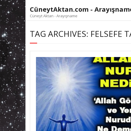
Skip
CüneytAktan.com - Arayışnam
to
content
Cüneyt Aktan - Arayışname
TAG ARCHIVES: FELSEFE T