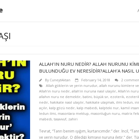
e
AŞI
ALLAH’IN NURU NEDİR? ALLAH NURUNU KİM
BULUNDUĞU EV NERESİDİR?ALLAH’A NASIL U
By
CuneytAktan
February 14, 2018
2 commen
Allah göklerin ve yerin nurudur
,
allah nurunu kimlere ve
Allah'ın nuru nedir
,
allah'ın nuruna nasıl ulaşılır
,
Allah'ın nur
allahın nuru ne demektir
,
batini
,
büyük sır
,
ezoterik
,
ezoteri
nedir
,
hakikate nasıl ulaşılır
,
hakikate ulaşmak
,
ilmi ledun
,
in
açılır
,
kalp gözü nedir
,
kalp mabedi
,
kalpteki nur
,
kamil insan
ledun ilmi
,
masonlara mektup
,
masonluğun nuru
,
matrix fels
mabedi
,
tasavvuf
,
zahiri
Tevrat, “Tanrı benim ışığım, kurtarıcımdır.” der. İncil, “Tanr
ve yerin nurudur. O dilediği kimseyi nuruna iletir.” der. Tür